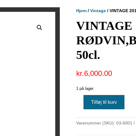
Hjem
/
Vintage
/ VINTAGE 20
VINTAGE 
RØDVIN,
50cl.
kr.
6,000.00
1 på lager
Tilføj til kurv
VINTAGE
2018,
RØDVIN,BLÅ
Varenummer (SKU):
03-6001
LAGUNE,
50cl.