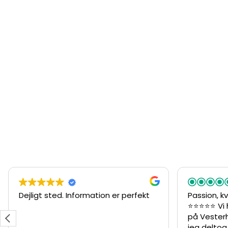
Dejligt sted. Information er perfekt
Passion, kv
⭐⭐⭐⭐⭐ Vi 
på Vester
jeg delto