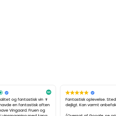
alitet og fantastisk vin 🍷
Fantastisk oplevelse. Sted
havde en fantastisk aften
dejligt. Kan varmt anbefales
have Vingaard. Fruen og
g i vinsmagning med tapas
(Oversat af Google,
se or