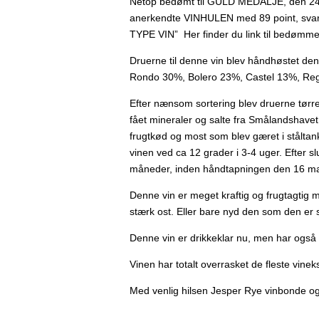
Netop bedømt til GULD MEDALJE, den 24 Okt
anerkendte VINHULEN med 89 point, sva
TYPE VIN” Her finder du link til bedømme
Druerne til denne vin blev håndhøstet de
Rondo 30%, Bolero 23%, Castel 13%, Re
Efter nænsom sortering blev druerne tørre
fået mineraler og salte fra Smålandshavet 
frugtkød og most som blev gæret i stålt
vinen ved ca 12 grader i 3-4 uger. Efter sl
måneder, inden håndtapningen den 16 maj 2
Denne vin er meget kraftig og frugtagtig me
stærk ost. Eller bare nyd den som den er s
Denne vin er drikkeklar nu, men har også 
Vinen har totalt overrasket de fleste vine
Med venlig hilsen Jesper Rye vinbonde o