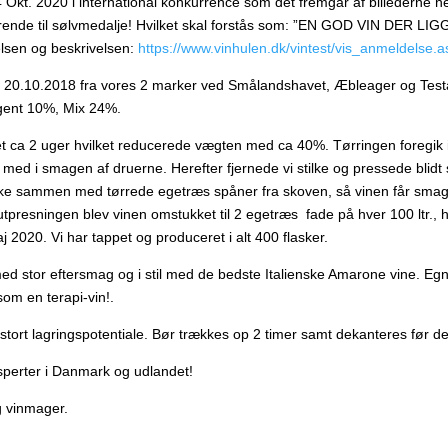
. 2020 i international konkurrence som det fremgår af billederne her 
rende til sølvmedalje! Hvilket skal forstås som: ”EN GOD VIN D
lsen og beskrivelsen:
https://www.vinhulen.dk/vintest/vis_anmeldelse.
n 20.10.2018 fra vores 2 marker ved Smålandshavet, Æbleager og Testag
gent 10%, Mix 24%.
t ca 2 uger hvilket reducerede vægten med ca 40%. Tørringen foregik i
med i smagen af druerne. Herefter fjernede vi stilke og pressede blidt 
anke sammen med tørrede egetræs spåner fra skoven, så vinen får sma
utpresningen blev vinen omstukket til 2 egetræs fade på hver 100 ltr., h
020. Vi har tappet og produceret i alt 400 flasker.
d stor eftersmag og i stil med de bedste Italienske Amarone vine. Egner s
om en terapi-vin!.
stort lagringspotentiale. Bør trækkes op 2 timer samt dekanteres før de
ksperter i Danmark og udlandet!
g vinmager.