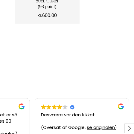
50cl. Castel
(93 point)
kr.
600.00
et er så
Desværre var den lukket.
 ❤️‍🔥
(Oversat af Google,
se originalen
)
iginalen
)