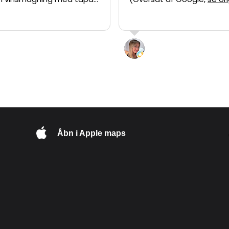
visning på vingården, og
 oplevelse, vi varmt kan
Jesper er en utrolig dygtig
ret fortæller, som formår
in F
Ana Zavallo
undvisningen både
li 2026
19 Juni 2026
, lærerig og
nde. Man kan virkelig
sionen for vin og
 Vinene overraskede os
ivt , det er uden tvivl
et bedste danske vin, vi
. Tapasen passede
Åbn i Apple maps
 vinene og gjorde
 komplet. Hvis du er
på dansk vin eller bare
hyggelig og anderledes
 så er Vesterhave
et besøg værd. Vi kommer
rt igen! ⭐⭐⭐⭐⭐