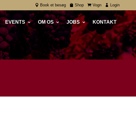
Book et besøg
Shop
Vogn
Login
EVENTS
OM OS
JOBS
KONTAKT