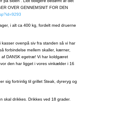
på siden . Lidt tidligere bedømt af det
ER LIGGER OVER GENNEMSNIT FOR DEN
asp?id=9293
er, i alt ca 400 kg, fordelt med druerne
 kasser ovenpå siv fra standen så vi har
så forbindelse mellem skaller, kærner,
g af DANSK egetræ! Vi har koldgæret
vor den har ligget i vores vinkælder i 16
ig fortrinlig til grillet Steak, dyreryg og
n skal drikkes. Drikkes ved 18 grader.