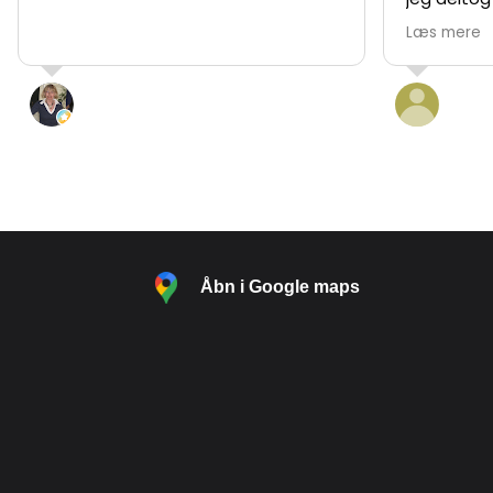
og en rund
Læs mere
det var en
anbefale. 
og engage
L. “hypatia” Pedersen
Mart
at gøre r
29 Juli 2026
10 Ju
spændende
underholde
mærke pas
vingården.
meget posit
noget af d
har smagt
Åbn i Google maps
perfekt til
oplevelsen
nysgerrig 
ønsker en 
oplevelse,
Vingaard 
helt sikke