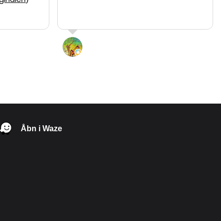
Syl
5 Juni 2026
Åbn i Waze