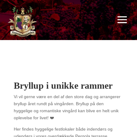
Bryllup i unikke rammer
Vi vil gerne være en del af den store dag og arrangerer
bryllup året rundt på vingården. Bryllup på den
hyggelige og romantiske vingård kan blive en helt unik
oplevelse for livet! ❤️
Her findes hyggelige festlokaler både indendørs og
udendørs i vores overdækkede Pergola terrasse.