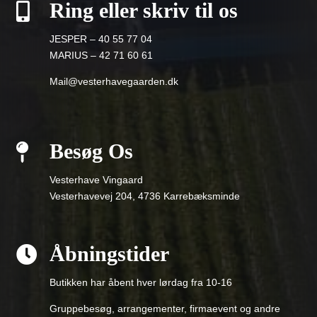
Ring eller skriv til os

JESPER – 40 55 77 04
MARIUS – 42 71 60 61
Mail@vesterhavegaarden.dk
Besøg Os

Vesterhave Vingaard
Vesterhavevej 204, 4736 Karrebæksminde
Åbningstider

Butikken har åbent hver lørdag fra 10-16
Gruppebesøg, arrangementer, firmaevent og andre