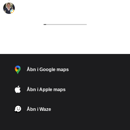
L. “hypatia” Pedersen
29 Juli 2026
Åbn i Google maps
Åbn i Apple maps
Åbn i Waze