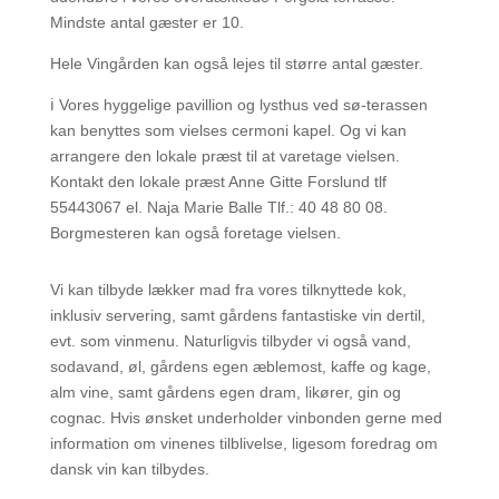
Mindste antal gæster er 10.
Hele Vingården kan også lejes til større antal gæster.
ℹ️ Vores hyggelige pavillion og lysthus ved sø-terassen
kan benyttes som vielses cermoni kapel. Og vi kan
arrangere den lokale præst til at varetage vielsen.
Kontakt den lokale præst Anne Gitte Forslund tlf
55443067 el. Naja Marie Balle Tlf.: 40 48 80 08.
Borgmesteren kan også foretage vielsen.
Vi kan tilbyde lækker mad fra vores tilknyttede kok,
inklusiv servering, samt gårdens fantastiske vin dertil,
evt. som vinmenu. Naturligvis tilbyder vi også vand,
sodavand, øl, gårdens egen æblemost, kaffe og kage,
alm vine, samt gårdens egen dram, likører, gin og
cognac. Hvis ønsket underholder vinbonden gerne med
information om vinenes tilblivelse, ligesom foredrag om
dansk vin kan tilbydes.