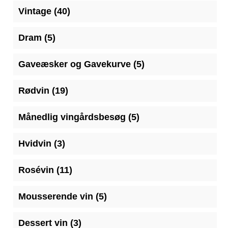
40
Vintage
40
varer
5
Dram
5
varer
5
Gaveæsker og Gavekurve
5
varer
19
Rødvin
19
varer
5
Månedlig vingårdsbesøg
5
varer
3
Hvidvin
3
varer
11
Rosévin
11
varer
5
Mousserende vin
5
varer
3
Dessert vin
3