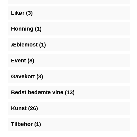
varer
3
Likør
3
varer
1
Honning
1
vare
1
Æblemost
1
vare
8
Event
8
varer
3
Gavekort
3
varer
13
Bedst bedømte vine
13
varer
26
Kunst
26
varer
1
Tilbehør
1
vare