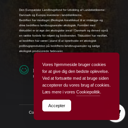
Den Europæiske Landbrugsfond for Udvikling af Landdistrikterne:
Danmark og Europa investerer i landdistrikterne.
Bedriften har modtaget Økologisk Arealtilskud til at omlægge og
drive bedriftens landbrugsarealer økologisk. Formålet med
tilskuddet er at øge det økologiske areal i Danmark og derved opnå
en række fordele for miljøet og biodiversitet. Tilskuddet har medført,
at bedriften har været i stand til at opretholde en økologisk
jordbrugsproduktion på bedriftens landbrugsarealer og sælge
økologisk producerede fødevarer.
Vores hjemmeside bruger cookies
Fødevarestyrelsens smiley-
for at give dig den bedste oplevelse.
rapporter
Ved at fortsætte med at bruge siden
accepterer du vores brug af cookies.
Læs mere i vores
Cookiepolitik
.
0
Accepter
Copyright © 2026 Vesterhave Vingaard