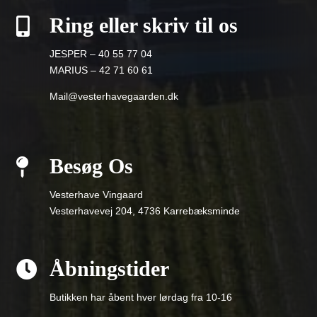
Ring eller skriv til os

JESPER – 40 55 77 04
MARIUS – 42 71 60 61
Mail@vesterhavegaarden.dk
Besøg Os

Vesterhave Vingaard
Vesterhavevej 204, 4736 Karrebæksminde
Åbningstider

Butikken har åbent hver lørdag fra 10-16