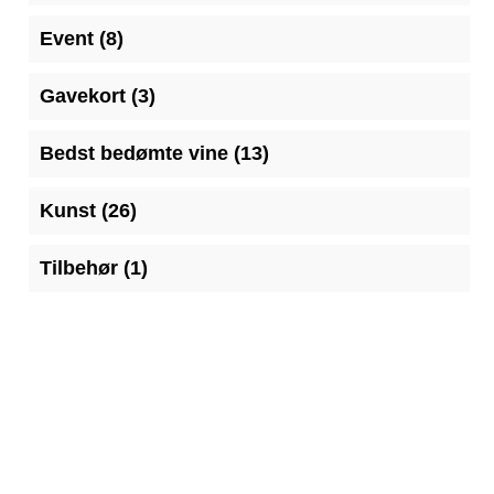
vare
8
Event
8
varer
3
Gavekort
3
varer
13
Bedst bedømte vine
13
varer
26
Kunst
26
varer
1
Tilbehør
1
vare