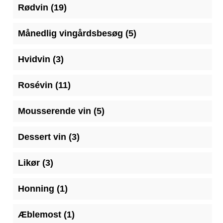
19
Rødvin
19
varer
5
Månedlig vingårdsbesøg
5
varer
3
Hvidvin
3
varer
11
Rosévin
11
varer
5
Mousserende vin
5
varer
3
Dessert vin
3
varer
3
Likør
3
varer
1
Honning
1
vare
1
Æblemost
1