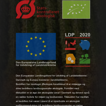
Den Europæiske Landbrugsfond for Udvikling af Landdistrikterne:
Danmark og Europa investerer i landdistrikterne.
Bedriften har modtaget Økologisk Arealtilskud til at omlægge og
drive bedriftens landbrugsarealer økologisk. Formålet med
tilskuddet er at øge det økologiske areal i Danmark og derved opnå
en række fordele for miljøet og biodiversitet. Tilskuddet har medført,
at bedriften har været i stand til at opretholde en økologisk
jordbrugsproduktion på bedriftens landbrugsarealer og sælge