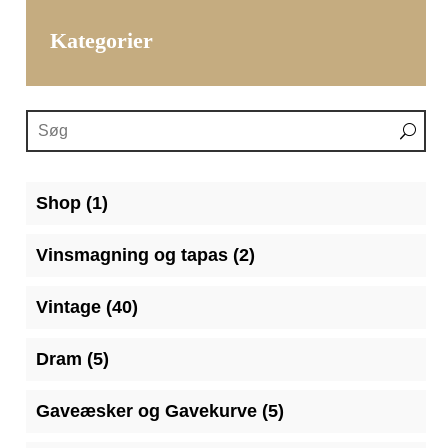
Kategorier
1
Shop
1
vare
2
Vinsmagning og tapas
2
varer
40
Vintage
40
varer
5
Dram
5
varer
5
Gaveæsker og Gavekurve
5
varer