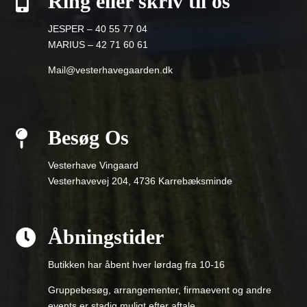
Ring eller skriv til os

JESPER – 40 55 77 04
MARIUS – 42 71 60 61
Mail@vesterhavegaarden.dk
Besøg Os

Vesterhave Vingaard
Vesterhavevej 204, 4736 Karrebæksminde
Åbningstider

Butikken har åbent hver lørdag fra 10-16
Gruppebesøg, arrangementer, firmaevent og andre
events er stadig muligt efter aftale