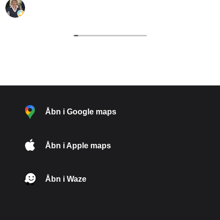
L. “hypatia” Pedersen
29 Juli 2026
Åbn i Google maps
Åbn i Apple maps
Åbn i Waze