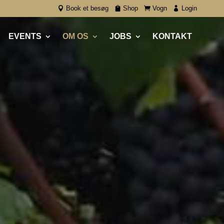
Book et besøg
Shop
Vogn
Login
EVENTS
OM OS
JOBS
KONTAKT