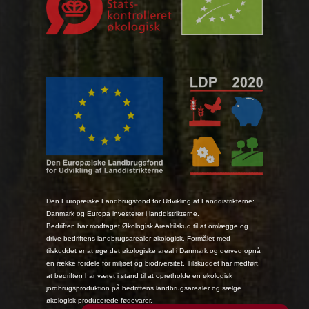
Den Europæiske Landbrugsfond for Udvikling af Landdistrikterne:
Danmark og Europa investerer i landdistrikterne.
Bedriften har modtaget Økologisk Arealtilskud til at omlægge og
drive bedriftens landbrugsarealer økologisk. Formålet med
tilskuddet er at øge det økologiske areal i Danmark og derved opnå
en række fordele for miljøet og biodiversitet. Tilskuddet har medført,
at bedriften har været i stand til at opretholde en økologisk
jordbrugsproduktion på bedriftens landbrugsarealer og sælge
økologisk producerede fødevarer.