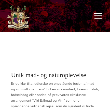
Unik mad- og naturoplevelse
Er du klar til at udforske en enestående fusion af mad
og vin midt i naturen? Er I en virksomhed, forening, klub,
fødselsdag eller andet, så prøv vores eksklusive
arrangement “Vild Bålmad og Vin,” som er en
spændende kulinarisk rejse, som du sjældent vil finde