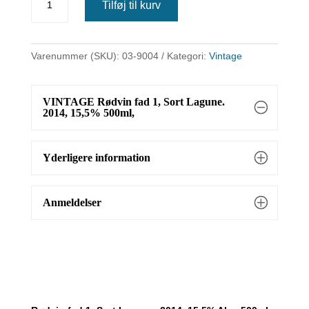
Tilføj til kurv
Rødvin
fad
1,
Varenummer (SKU):
03-9004
Kategori:
Vintage
Sort
Lagune.
2014,
VINTAGE Rødvin fad 1, Sort Lagune.
15,5%
2014, 15,5% 500ml,
500ml,
antal
Yderligere information
Anmeldelser