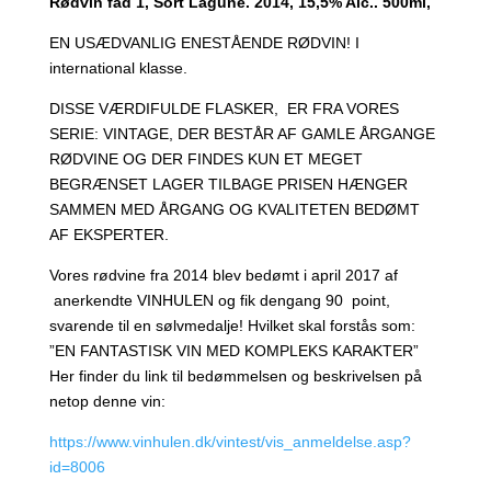
Rødvin fad 1, Sort Lagune. 2014, 15,5% Alc.. 500ml,
EN USÆDVANLIG ENESTÅENDE RØDVIN! I
international klasse.
DISSE VÆRDIFULDE FLASKER, ER FRA VORES
SERIE: VINTAGE, DER BESTÅR AF GAMLE ÅRGANGE
RØDVINE OG DER FINDES KUN ET MEGET
BEGRÆNSET LAGER TILBAGE PRISEN HÆNGER
SAMMEN MED ÅRGANG OG KVALITETEN BEDØMT
AF EKSPERTER.
Vores rødvine fra 2014 blev bedømt i april 2017 af
anerkendte VINHULEN og fik dengang 90 point,
svarende til en sølvmedalje! Hvilket skal forstås som:
”EN FANTASTISK VIN MED KOMPLEKS KARAKTER”
Her finder du link til bedømmelsen og beskrivelsen på
netop denne vin:
https://www.vinhulen.dk/vintest/vis_anmeldelse.asp?
id=8006