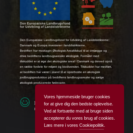
Den Europæiske Landbrugsfond for Udvikling af Landdistrikterne:
Danmark og Europa investerer i landdistrikterne.
Bedriften har modtaget Økologisk Arealtilskud til at omlægge og
drive bedriftens landbrugsarealer økologisk. Formålet med
tilskuddet er at øge det økologiske areal i Danmark og derved opnå
en række fordele for miljøet og biodiversitet. Tilskuddet har medført,
at bedriften har været i stand til at opretholde en økologisk
jordbrugsproduktion på bedriftens landbrugsarealer og sælge
økologisk producerede fødevarer.
Vores hjemmeside bruger cookies
Fødevarestyrelsens smiley-
for at give dig den bedste oplevelse.
rapporter
Ved at fortsætte med at bruge siden
accepterer du vores brug af cookies.
Læs mere i vores
Cookiepolitik
.