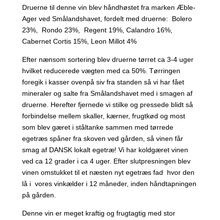
Druerne til denne vin blev håndhøstet fra marken Æble-
Ager ved Smålandshavet, fordelt med druerne: Bolero
23%, Rondo 23%, Regent 19%, Calandro 16%,
Cabernet Cortis 15%, Leon Millot 4%
Efter nænsom sortering blev druerne tørret ca 3-4 uger
hvilket reducerede vægten med ca 50%. Tørringen
foregik i kasser ovenpå siv fra standen så vi har fået
mineraler og salte fra Smålandshavet med i smagen af
druerne. Herefter fjernede vi stilke og pressede blidt så
forbindelse mellem skaller, kærner, frugtkød og most
som blev gæret i ståltanke sammen med tørrede
egetræs spåner fra skoven ved gården, så vinen får
smag af DANSK lokalt egetræ! Vi har koldgæret vinen
ved ca 12 grader i ca 4 uger. Efter slutpresningen blev
vinen omstukket til et næsten nyt egetræs fad hvor den
lå i vores vinkælder i 12 måneder, inden håndtapningen
på gården.
Denne vin er meget kraftig og frugtagtig med stor