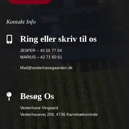
Kontakt Info
Ring eller skriv til os

JESPER – 40 55 77 04
MARIUS – 42 71 60 61
Mail@vesterhavegaarden.dk
Besøg Os

Vesterhave Vingaard
Vesterhavevej 204, 4736 Karrebæksminde