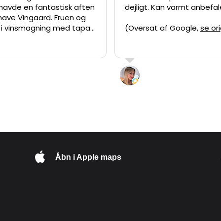
havde en fantastisk aften
dejligt. Kan varmt anbefales
have Vingaard. Fruen og
g i vinsmagning med tapas
(Oversat af Google,
se or
visning på vingården, og
 oplevelse, vi varmt kan
Jesper er en utrolig dygtig
ret fortæller, som formår
in F
Ana Zavallo
undvisningen både
li 2026
19 Juni 2026
, lærerig og
nde. Man kan virkelig
sionen for vin og
 Vinene overraskede os
ivt , det er uden tvivl
et bedste danske vin, vi
. Tapasen passede
Åbn i Apple maps
 vinene og gjorde
 komplet. Hvis du er
på dansk vin eller bare
hyggelig og anderledes
 så er Vesterhave
et besøg værd. Vi kommer