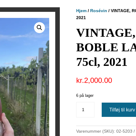
Hjem
/
Rosévin
/ VINTAGE, R
2021
VINTAGE,
BOBLE LA
75cl, 2021
kr.
2,000.00
6 på lager
VINTAGE,
Tilføj til kurv
ROSÉVIN,
BOBLE
LAGUNE,
Varenummer (SKU):
02-5203
12%,