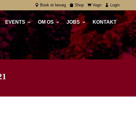
Book et besøg
Shop
Vogn
Login
EVENTS
OM OS
JOBS
KONTAKT
21