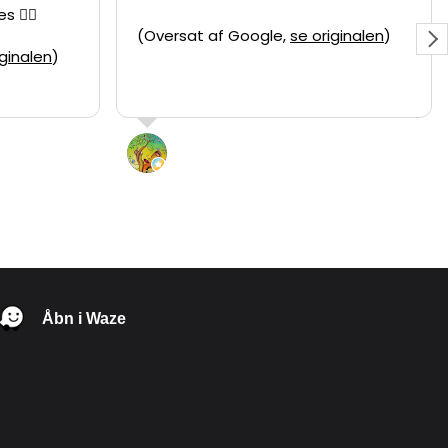
 ❤️‍🔥
(Oversat af Google,
se originalen
)
iginalen
)
Syl
5 Juni 2026
Åbn i Waze