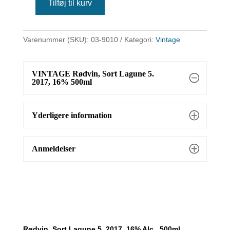
Tilføj til kurv
VINTAGE
Rødvin,
Sort
Varenummer (SKU):
03-9010
Kategori:
Vintage
Lagune
5.
2017,
VINTAGE Rødvin, Sort Lagune 5.
16%
2017, 16% 500ml
500ml
antal
Yderligere information
Anmeldelser
Rødvin, Sort Lagune 5. 2017, 16% Alc.. 500ml,