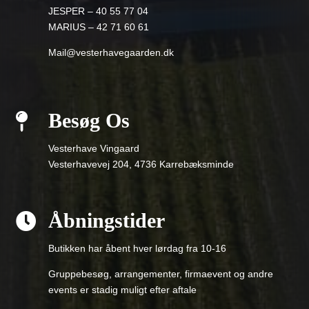
JESPER – 40 55 77 04
MARIUS – 42 71 60 61
Mail@vesterhavegaarden.dk
Besøg Os

Vesterhave Vingaard
Vesterhavevej 204, 4736 Karrebæksminde
Åbningstider

Butikken har åbent hver lørdag fra 10-16
Gruppebesøg, arrangementer, firmaevent og andre
events er stadig muligt efter aftale