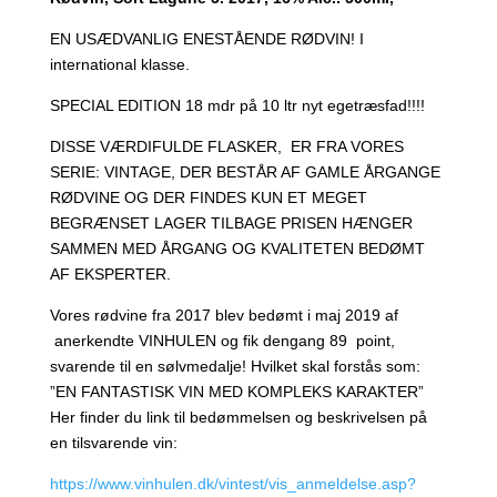
EN USÆDVANLIG ENESTÅENDE RØDVIN! I
international klasse.
SPECIAL EDITION 18 mdr på 10 ltr nyt egetræsfad!!!!
DISSE VÆRDIFULDE FLASKER, ER FRA VORES
SERIE: VINTAGE, DER BESTÅR AF GAMLE ÅRGANGE
RØDVINE OG DER FINDES KUN ET MEGET
BEGRÆNSET LAGER TILBAGE PRISEN HÆNGER
SAMMEN MED ÅRGANG OG KVALITETEN BEDØMT
AF EKSPERTER.
Vores rødvine fra 2017 blev bedømt i maj 2019 af
anerkendte VINHULEN og fik dengang 89 point,
svarende til en sølvmedalje! Hvilket skal forstås som:
”EN FANTASTISK VIN MED KOMPLEKS KARAKTER”
Her finder du link til bedømmelsen og beskrivelsen på
en tilsvarende vin:
https://www.vinhulen.dk/vintest/vis_anmeldelse.asp?