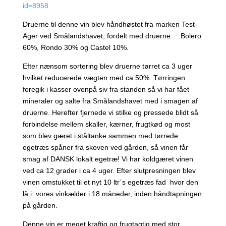
id=8958
Druerne til denne vin blev håndhøstet fra marken Test-
Ager ved Smålandshavet, fordelt med druerne: Bolero
60%, Rondo 30% og Castel 10%.
Efter nænsom sortering blev druerne tørret ca 3 uger
hvilket reducerede vægten med ca 50%. Tørringen
foregik i kasser ovenpå siv fra standen så vi har fået
mineraler og salte fra Smålandshavet med i smagen af
druerne. Herefter fjernede vi stilke og pressede blidt så
forbindelse mellem skaller, kærner, frugtkød og most
som blev gæret i ståltanke sammen med tørrede
egetræs spåner fra skoven ved gården, så vinen får
smag af DANSK lokalt egetræ! Vi har koldgæret vinen
ved ca 12 grader i ca 4 uger. Efter slutpresningen blev
vinen omstukket til et nyt 10 ltr´s egetræs fad hvor den
lå i vores vinkælder i 18 måneder, inden håndtapningen
på gården.
Denne vin er meget kraftig og frugtagtig med stor