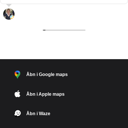
L. “hypatia” Pedersen
29 Juli 2026
Åbn i Google maps
Åbn i Apple maps
Åbn i Waze