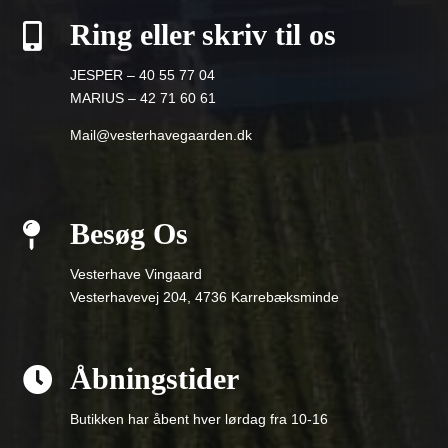
Ring eller skriv til os

JESPER – 40 55 77 04
MARIUS – 42 71 60 61
Mail@vesterhavegaarden.dk
Besøg Os

Vesterhave Vingaard
Vesterhavevej 204, 4736 Karrebæksminde
Åbningstider

Butikken har åbent hver lørdag fra 10-16