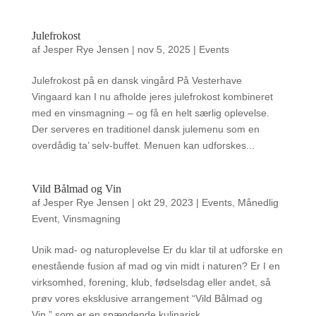
Julefrokost
af
Jesper Rye Jensen
|
nov 5, 2025
|
Events
Julefrokost på en dansk vingård På Vesterhave
Vingaard kan I nu afholde jeres julefrokost kombineret
med en vinsmagning – og få en helt særlig oplevelse.
Der serveres en traditionel dansk julemenu som en
overdådig ta’ selv-buffet. Menuen kan udforskes...
Vild Bålmad og Vin
af
Jesper Rye Jensen
|
okt 29, 2023
|
Events
,
Månedlig
Event
,
Vinsmagning
Unik mad- og naturoplevelse Er du klar til at udforske en
enestående fusion af mad og vin midt i naturen? Er I en
virksomhed, forening, klub, fødselsdag eller andet, så
prøv vores eksklusive arrangement “Vild Bålmad og
Vin,” som er en spændende kulinarisk...