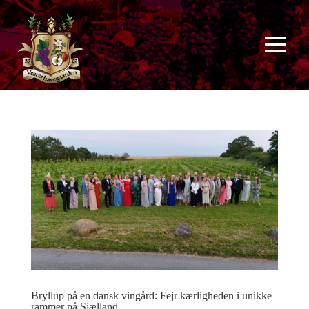
Bryllup på en dansk vingård: Fejr kærligheden i unikke
rammer på Sjælland