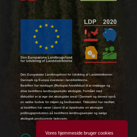
Den Europæiske Landbrugsfond for Udvikling af Landdistrikterne:
Danmark og Europa investerer i landdistrikterne.
Bedriften har modtaget Økologisk Arealtilskud til at omlægge og
drive bedriftens landbrugsarealer økologisk. Formålet med
tilskuddet er at øge det økologiske areal i Danmark og derved opnå
en række fordele for miljøet og biodiversitet. Tilskuddet har medført,
at bedriften har været i stand til at opretholde en økologisk
jordbrugsproduktion på bedriftens landbrugsarealer og sælge
økologisk producerede fødevarer.
Vores hjemmeside bruger cookies