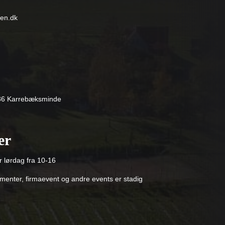
en.dk
736 Karrebæksminde
er
r lørdag fra 10-16
enter, firmaevent og andre events er stadig