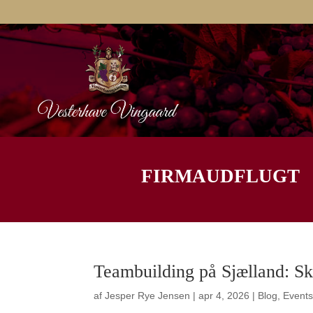
FIRMAUDFLUGT
Teambuilding på Sjælland: Sk
af
Jesper Rye Jensen
|
apr 4, 2026
|
Blog
,
Event