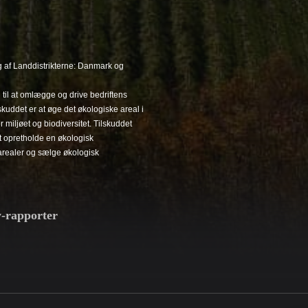
 af Landdistrikterne: Danmark og
 til at omlægge og drive bedriftens
kuddet er at øge det økologiske areal i
iljøet og biodiversitet. Tilskuddet
 at opretholde en økologisk
arealer og sælge økologisk
y-rapporter