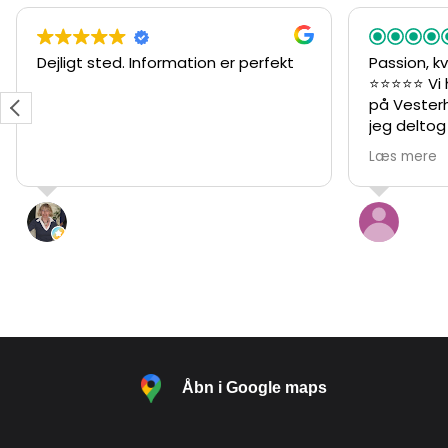
Dejligt sted. Information er perfekt
Passion, kv
⭐⭐⭐⭐⭐ Vi 
på Vester
jeg delto
og en rund
Læs mere
det var en
anbefale. 
og engage
L. “hypatia” Pedersen
Mart
at gøre r
29 Juli 2026
10 Ju
spændende
underholde
mærke pas
vingården.
meget posit
noget af d
har smagt
Åbn i Google maps
perfekt til
oplevelsen
nysgerrig 