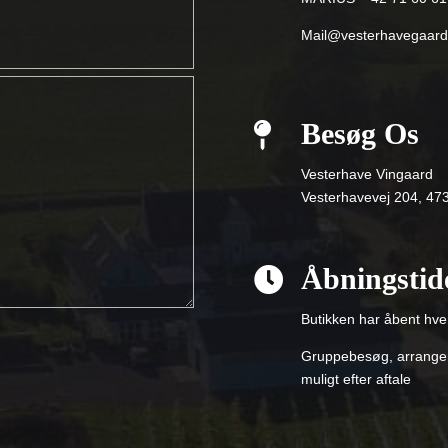
Mail@vesterhavegaard
Besøg Os

Vesterhave Vingaard
Vesterhavevej 204, 4
Åbningstid

Butikken har åbent hve
Gruppebesøg, arrangem
muligt efter aftale