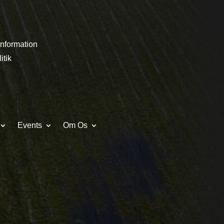
information
itik
Events
Om Os