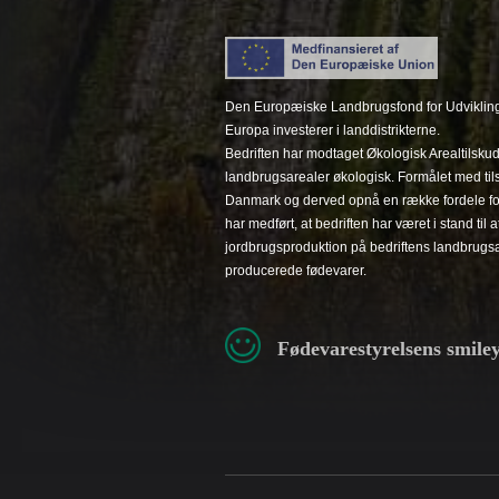
Den Europæiske Landbrugsfond for Udvikling
Europa investerer i landdistrikterne.
Bedriften har modtaget Økologisk Arealtilskud
landbrugsarealer økologisk. Formålet med tils
Danmark og derved opnå en række fordele for m
har medført, at bedriften har været i stand til
jordbrugsproduktion på bedriftens landbrugs
producerede fødevarer.
Fødevarestyrelsens smile