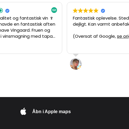
alitet og fantastisk vin 🍷
Fantastisk oplevelse. Sted
havde en fantastisk aften
dejligt. Kan varmt anbefales
have Vingaard. Fruen og
g i vinsmagning med tapas
(Oversat af Google,
se or
visning på vingården, og
 oplevelse, vi varmt kan
Jesper er en utrolig dygtig
ret fortæller, som formår
in F
Ana Zavallo
undvisningen både
li 2026
19 Juni 2026
, lærerig og
nde. Man kan virkelig
sionen for vin og
 Vinene overraskede os
ivt , det er uden tvivl
et bedste danske vin, vi
. Tapasen passede
Åbn i Apple maps
 vinene og gjorde
 komplet. Hvis du er
på dansk vin eller bare