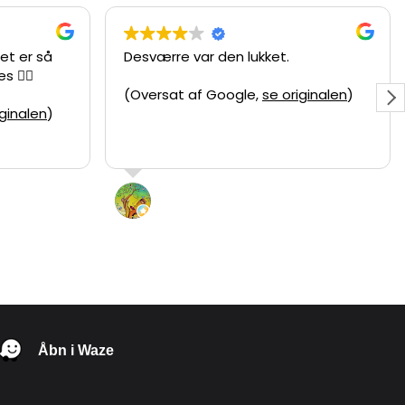
et er så
Desværre var den lukket.
 ❤️‍🔥
(Oversat af Google,
se originalen
)
iginalen
)
Syl
5 Juni 2026
Åbn i Waze