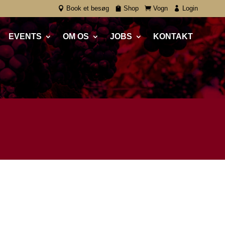
Book et besøg
Shop
Vogn
Login
EVENTS
OM OS
JOBS
KONTAKT