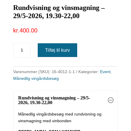
Rundvisning og vinsmagning –
29/5-2026, 19.30-22,00
kr.
400.00
Rundvisning
Tilføj til kurv
og
vinsmagning
-
Varenummer (SKU):
16-4012-1-1
Kategorier:
Event
,
29/5-
Månedlig vingårdsbesøg
2026,
19.30-
22,00
Rundvisning og vinsmagning – 29/5-
antal
2026, 19.30-22,00
Månedlig vingårdsbesøg med rundvisning og
vinsmagning med vinbonden