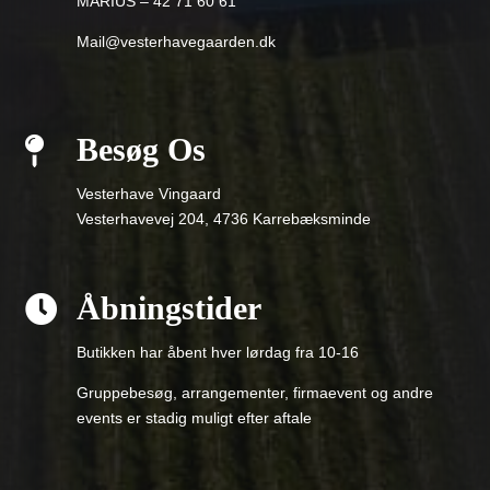
MARIUS – 42 71 60 61
Mail@vesterhavegaarden.dk
Besøg Os

Vesterhave Vingaard
Vesterhavevej 204, 4736 Karrebæksminde
Åbningstider

Butikken har åbent hver lørdag fra 10-16
Gruppebesøg, arrangementer, firmaevent og andre
events er stadig muligt efter aftale