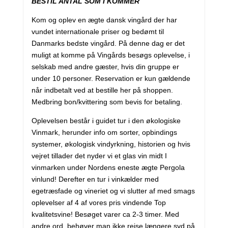
BESTIL ANTAL SOM I KOMMER
Kom og oplev en ægte dansk vingård der har
vundet internationale priser og bedømt til
Danmarks bedste vingård. På denne dag er det
muligt at komme på Vingårds besøgs oplevelse, i
selskab med andre gæster, hvis din gruppe er
under 10 personer. Reservation er kun gældende
når indbetalt ved at bestille her på shoppen.
Medbring bon/kvittering som bevis for betaling.
Oplevelsen består i guidet tur i den økologiske
Vinmark, herunder info om sorter, opbindings
systemer, økologisk vindyrkning, historien og hvis
vejret tillader det nyder vi et glas vin midt I
vinmarken under Nordens eneste ægte Pergola
vinlund! Derefter en tur i vinkælder med
egetræsfade og vineriet og vi slutter af med smags
oplevelser af 4 af vores pris vindende Top
kvalitetsvine! Besøget varer ca 2-3 timer. Med
andre ord, behøver man ikke rejse længere syd på